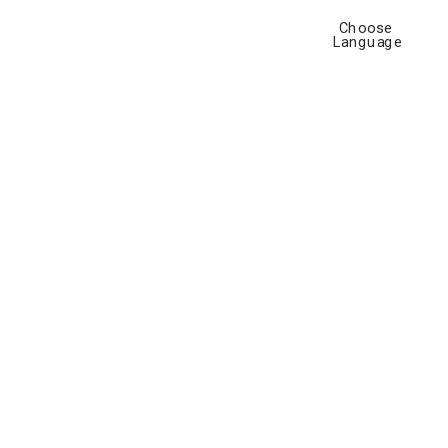
chli» 
Choose 
Language
con visión 
turo