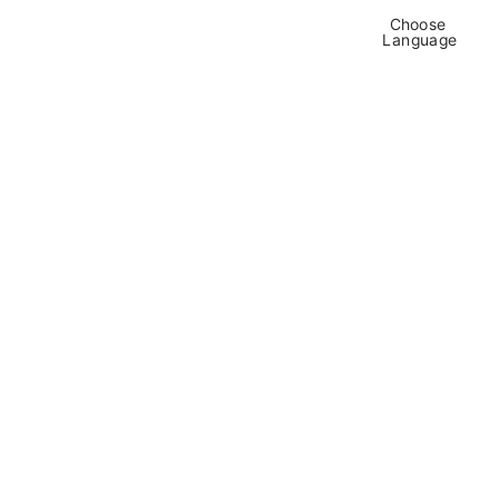
Choose 
Languag
e
La maison des 
Schärer, Münsingen
La maison 
« Buchli » :
une h
abitation 
visionnaire