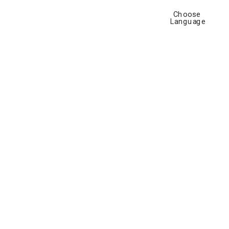
hli»  
Choose 
Language
 da visionari