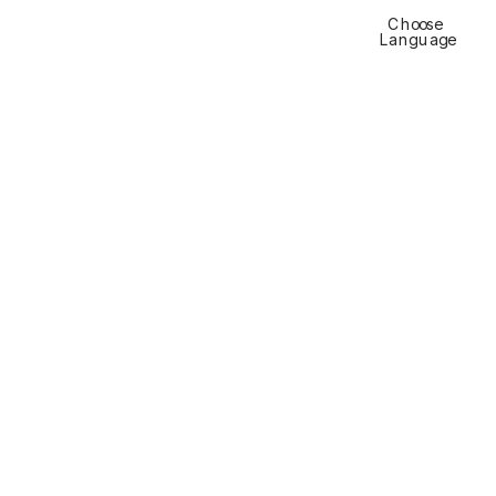
Choose 
Languag
e
Residenza Schärer, 
Münsingen
Il «Buchli»  
Vivere da 
visio
na
ri