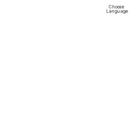
Choose 
Languag
e
Residenza Schärer, 
Münsingen
Il «Buchli»  
Vivere da 
visio
na
ri