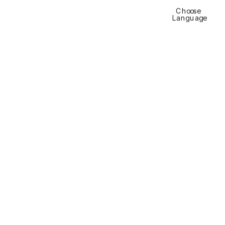
Choose 
Languag
e
Residenza Schärer, 
Münsingen
Il «Buchli»  
Vivere da 
visio
na
ri