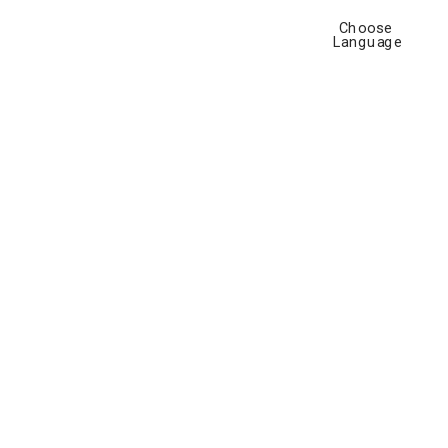
ison 
Choose 
Language
li » :
bitation 
naire